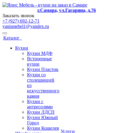
г.Самара, ул.Гагарина, д.76
Заказать звонок
+7 (927) 692-12-71
yanismebel1@yandex.ru
Каталог
Кухни
Кухни МДФ
Встроенные
кухни
Кухни Пластик
Кухни со
столешницей
из
искусcтвенного
камня
Кухни с
антресолями
Кухни ЛДСП
Кухни Южный
Город
Кухни Кошелев
Услуги