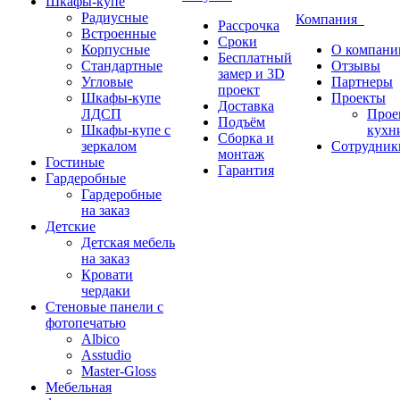
Шкафы-купе
Радиусные
Компания
Рассрочка
Встроенные
Сроки
Корпусные
О компани
Бесплатный
Стандартные
Отзывы
замер и 3D
Угловые
Партнеры
проект
Шкафы-купе
Проекты
Доставка
ЛДСП
Прое
Подъём
Шкафы-купе с
кухн
Сборка и
зеркалом
Сотрудник
монтаж
Гостиные
Гарантия
Гардеробные
Гардеробные
на заказ
Детские
Детская мебель
на заказ
Кровати
чердаки
Стеновые панели с
фотопечатью
Albico
Asstudio
Master-Gloss
Мебельная