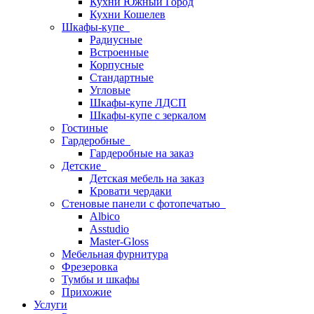
Кухни Южный Город
Кухни Кошелев
Шкафы-купе
Радиусные
Встроенные
Корпусные
Стандартные
Угловые
Шкафы-купе ЛДСП
Шкафы-купе с зеркалом
Гостиные
Гардеробные
Гардеробные на заказ
Детские
Детская мебель на заказ
Кровати чердаки
Стеновые панели с фотопечатью
Albico
Asstudio
Master-Gloss
Мебельная фурнитура
Фрезеровка
Тумбы и шкафы
Прихожие
Услуги