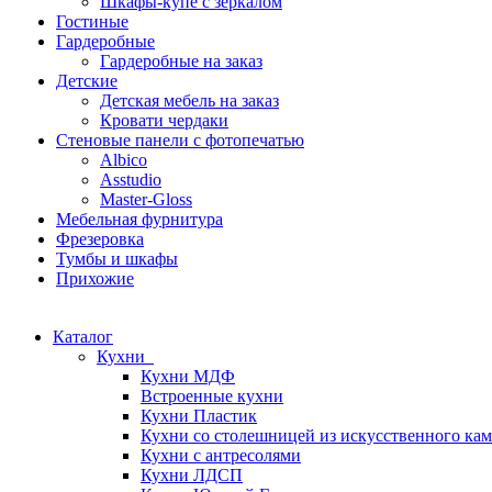
Шкафы-купе с зеркалом
Гостиные
Гардеробные
Гардеробные на заказ
Детские
Детская мебель на заказ
Кровати чердаки
Стеновые панели с фотопечатью
Albico
Asstudio
Master-Gloss
Мебельная фурнитура
Фрезеровка
Тумбы и шкафы
Прихожие
Каталог
Кухни
Кухни МДФ
Встроенные кухни
Кухни Пластик
Кухни со столешницей из искусcтвенного ка
Кухни с антресолями
Кухни ЛДСП