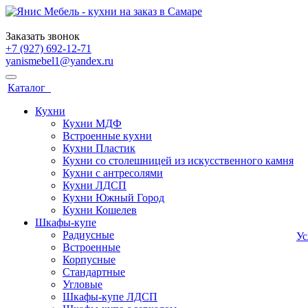
Заказать звонок
+7 (927) 692-12-71
yanismebel1@yandex.ru
Каталог
Кухни
Кухни МДФ
Встроенные кухни
Кухни Пластик
Кухни со столешницей из искусcтвенного камня
Кухни с антресолями
Кухни ЛДСП
Кухни Южный Город
Кухни Кошелев
Шкафы-купе
Радиусные
У
Встроенные
Корпусные
Стандартные
Угловые
Шкафы-купе ЛДСП