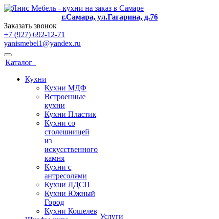
г.Самара, ул.Гагарина, д.76
Заказать звонок
+7 (927) 692-12-71
yanismebel1@yandex.ru
Каталог
Кухни
Кухни МДФ
Встроенные
кухни
Кухни Пластик
Кухни со
столешницей
из
искусcтвенного
камня
Кухни с
антресолями
Кухни ЛДСП
Кухни Южный
Город
Кухни Кошелев
Услуги