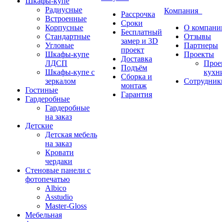
Шкафы-купе
Радиусные
Компания
Рассрочка
Встроенные
Сроки
Корпусные
О компани
Бесплатный
Стандартные
Отзывы
замер и 3D
Угловые
Партнеры
проект
Шкафы-купе
Проекты
Доставка
ЛДСП
Прое
Подъём
Шкафы-купе с
кухн
Сборка и
зеркалом
Сотрудник
монтаж
Гостиные
Гарантия
Гардеробные
Гардеробные
на заказ
Детские
Детская мебель
на заказ
Кровати
чердаки
Стеновые панели с
фотопечатью
Albico
Asstudio
Master-Gloss
Мебельная