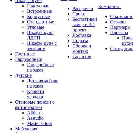
Шкафы-купе
Радиусные
Компания
Рассрочка
Встроенные
Сроки
Корпусные
О компани
Бесплатный
Стандартные
Отзывы
замер и 3D
Угловые
Партнеры
проект
Шкафы-купе
Проекты
Доставка
ЛДСП
Прое
Подъём
Шкафы-купе с
кухн
Сборка и
зеркалом
Сотрудник
монтаж
Гостиные
Гарантия
Гардеробные
Гардеробные
на заказ
Детские
Детская мебель
на заказ
Кровати
чердаки
Стеновые панели с
фотопечатью
Albico
Asstudio
Master-Gloss
Мебельная