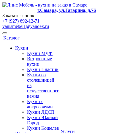
г.Самара, ул.Гагарина, д.76
Заказать звонок
+7 (927) 692-12-71
yanismebel1@yandex.ru
Каталог
Кухни
Кухни МДФ
Встроенные
кухни
Кухни Пластик
Кухни со
столешницей
из
искусcтвенного
камня
Кухни с
антресолями
Кухни ЛДСП
Кухни Южный
Город
Кухни Кошелев
Услуги