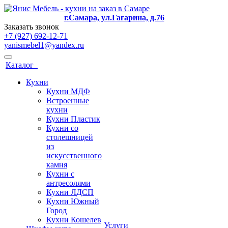
г.Самара, ул.Гагарина, д.76
Заказать звонок
+7 (927) 692-12-71
yanismebel1@yandex.ru
Каталог
Кухни
Кухни МДФ
Встроенные
кухни
Кухни Пластик
Кухни со
столешницей
из
искусcтвенного
камня
Кухни с
антресолями
Кухни ЛДСП
Кухни Южный
Город
Кухни Кошелев
Услуги