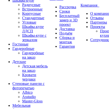
Шкафы-купе
Радиусные
Компания
Рассрочка
Встроенные
Сроки
Корпусные
О компани
Бесплатный
Стандартные
Отзывы
замер и 3D
Угловые
Партнеры
проект
Шкафы-купе
Проекты
Доставка
ЛДСП
Прое
Подъём
Шкафы-купе с
кухн
Сборка и
зеркалом
Сотрудник
монтаж
Гостиные
Гарантия
Гардеробные
Гардеробные
на заказ
Детские
Детская мебель
на заказ
Кровати
чердаки
Стеновые панели с
фотопечатью
Albico
Asstudio
Master-Gloss
Мебельная