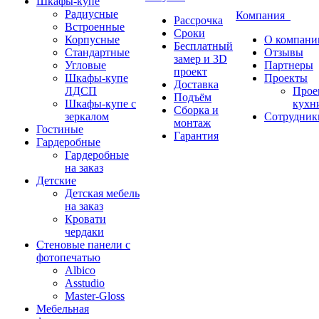
Шкафы-купе
Радиусные
Компания
Рассрочка
Встроенные
Сроки
Корпусные
О компани
Бесплатный
Стандартные
Отзывы
замер и 3D
Угловые
Партнеры
проект
Шкафы-купе
Проекты
Доставка
ЛДСП
Прое
Подъём
Шкафы-купе с
кухн
Сборка и
зеркалом
Сотрудник
монтаж
Гостиные
Гарантия
Гардеробные
Гардеробные
на заказ
Детские
Детская мебель
на заказ
Кровати
чердаки
Стеновые панели с
фотопечатью
Albico
Asstudio
Master-Gloss
Мебельная