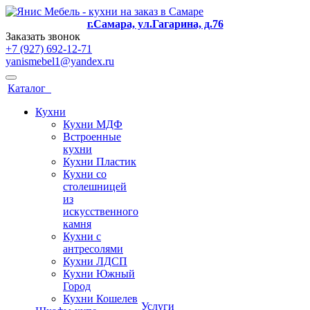
г.Самара, ул.Гагарина, д.76
Заказать звонок
+7 (927) 692-12-71
yanismebel1@yandex.ru
Каталог
Кухни
Кухни МДФ
Встроенные
кухни
Кухни Пластик
Кухни со
столешницей
из
искусcтвенного
камня
Кухни с
антресолями
Кухни ЛДСП
Кухни Южный
Город
Кухни Кошелев
Услуги