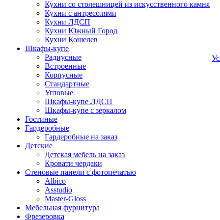
Кухни со столешницей из искусcтвенного камня
Кухни с антресолями
Кухни ЛДСП
Кухни Южный Город
Кухни Кошелев
Шкафы-купе
Радиусные
У
Встроенные
Корпусные
Стандартные
Угловые
Шкафы-купе ЛДСП
Шкафы-купе с зеркалом
Гостиные
Гардеробные
Гардеробные на заказ
Детские
Детская мебель на заказ
Кровати чердаки
Стеновые панели с фотопечатью
Albico
Asstudio
Master-Gloss
Мебельная фурнитура
Фрезеровка