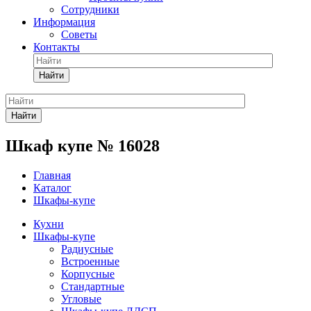
Сотрудники
Информация
Советы
Контакты
Найти
Найти
Шкаф купе № 16028
Главная
Каталог
Шкафы-купе
Кухни
Шкафы-купе
Радиусные
Встроенные
Корпусные
Стандартные
Угловые