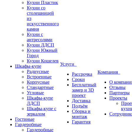
Кухни Пластик
Кухни со
столешницей
из
искусcтвенного
камня
Кухни с
антресолями
Кухни ЛДСП
Кухни Южный
Город
Кухни Кошелев
Услуги
Шкафы-купе
Радиусные
Компания
Рассрочка
Встроенные
Сроки
Корпусные
О компани
Бесплатный
Стандартные
Отзывы
замер и 3D
Угловые
Партнеры
проект
Шкафы-купе
Проекты
Доставка
ЛДСП
Прое
Подъём
Шкафы-купе с
кухн
Сборка и
зеркалом
Сотрудник
монтаж
Гостиные
Гарантия
Гардеробные
Гардеробные