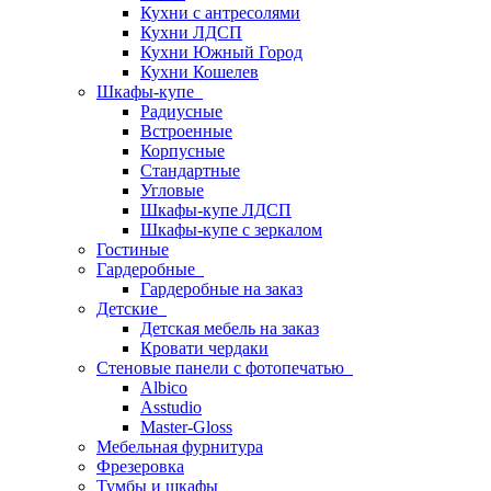
Кухни с антресолями
Кухни ЛДСП
Кухни Южный Город
Кухни Кошелев
Шкафы-купе
Радиусные
Встроенные
Корпусные
Стандартные
Угловые
Шкафы-купе ЛДСП
Шкафы-купе с зеркалом
Гостиные
Гардеробные
Гардеробные на заказ
Детские
Детская мебель на заказ
Кровати чердаки
Стеновые панели с фотопечатью
Albico
Asstudio
Master-Gloss
Мебельная фурнитура
Фрезеровка
Тумбы и шкафы