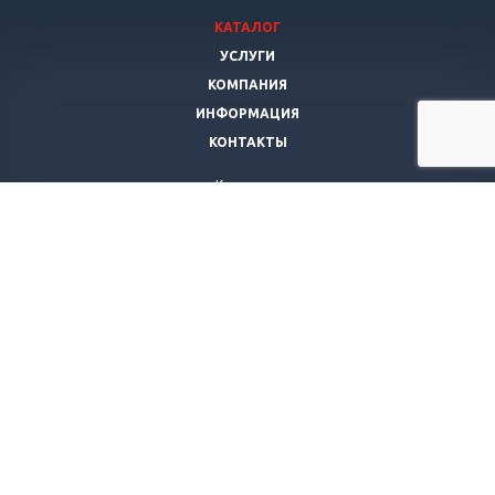
КАТАЛОГ
УСЛУГИ
КОМПАНИЯ
ИНФОРМАЦИЯ
КОНТАКТЫ
Компания
Янис Мебель
г. Самара
,
ул. Гагарина, д. 76
Телефон:
+7 927-692-12-71
Мы работаем
ежедневно с 10:00 до 21:00
© 2026 Все права защищены.
Политика конфиденциальности