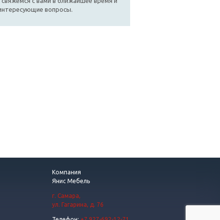
 свяжемся с вами в ближайшее время и
 интересующие вопросы.
Компания
Янис Мебель
г. Самара
,
ул. Гагарина, д. 76
Телефон:
+7 927-692-12-71