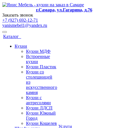
г.Самара, ул.Гагарина, д.76
Заказать звонок
+7 (927) 692-12-71
yanismebel1@yandex.ru
Каталог
Кухни
Кухни МДФ
Встроенные
кухни
Кухни Пластик
Кухни со
столешницей
из
искусcтвенного
камня
Кухни с
антресолями
Кухни ЛДСП
Кухни Южный
Город
Кухни Кошелев
Услуги