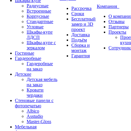
Шкафы-купе
Радиусные
Компания
Рассрочка
Встроенные
Сроки
Корпусные
О компани
Бесплатный
Стандартные
Отзывы
замер и 3D
Угловые
Партнеры
проект
Шкафы-купе
Проекты
Доставка
ЛДСП
Прое
Подъём
Шкафы-купе с
кухн
Сборка и
зеркалом
Сотрудник
монтаж
Гостиные
Гарантия
Гардеробные
Гардеробные
на заказ
Детские
Детская мебель
на заказ
Кровати
чердаки
Стеновые панели с
фотопечатью
Albico
Asstudio
Master-Gloss
Мебельная