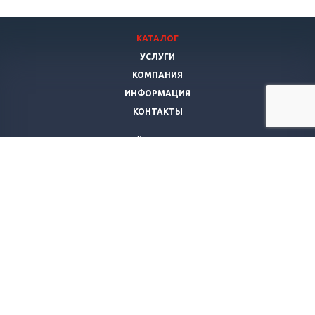
КАТАЛОГ
УСЛУГИ
КОМПАНИЯ
ИНФОРМАЦИЯ
КОНТАКТЫ
Компания
Янис Мебель
г. Самара
,
ул. Гагарина, д. 76
Телефон:
+7 927-692-12-71
Мы работаем
ежедневно с 10:00 до 21:00
© 2026 Все права защищены.