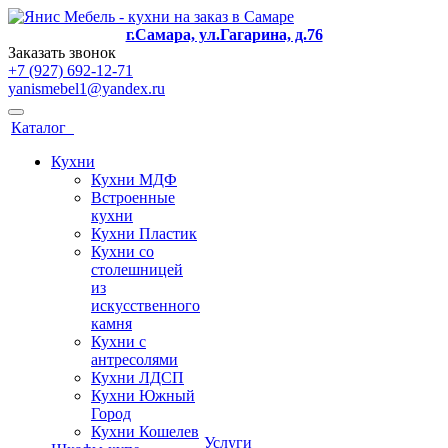
г.Самара, ул.Гагарина, д.76
Заказать звонок
+7 (927) 692-12-71
yanismebel1@yandex.ru
Каталог
Кухни
Кухни МДФ
Встроенные
кухни
Кухни Пластик
Кухни со
столешницей
из
искусcтвенного
камня
Кухни с
антресолями
Кухни ЛДСП
Кухни Южный
Город
Кухни Кошелев
Услуги