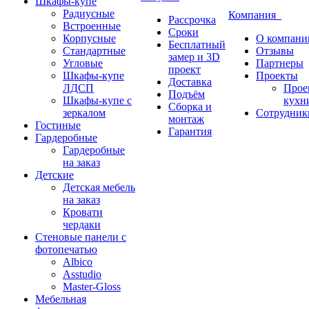
Шкафы-купе
Радиусные
Компания
Рассрочка
Встроенные
Сроки
Корпусные
О компани
Бесплатный
Стандартные
Отзывы
замер и 3D
Угловые
Партнеры
проект
Шкафы-купе
Проекты
Доставка
ЛДСП
Прое
Подъём
Шкафы-купе с
кухн
Сборка и
зеркалом
Сотрудник
монтаж
Гостиные
Гарантия
Гардеробные
Гардеробные
на заказ
Детские
Детская мебель
на заказ
Кровати
чердаки
Стеновые панели с
фотопечатью
Albico
Asstudio
Master-Gloss
Мебельная