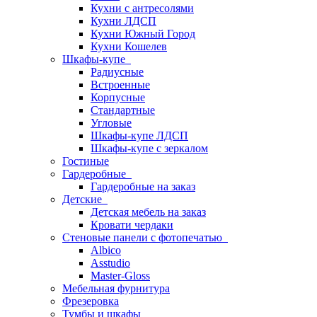
Кухни с антресолями
Кухни ЛДСП
Кухни Южный Город
Кухни Кошелев
Шкафы-купе
Радиусные
Встроенные
Корпусные
Стандартные
Угловые
Шкафы-купе ЛДСП
Шкафы-купе с зеркалом
Гостиные
Гардеробные
Гардеробные на заказ
Детские
Детская мебель на заказ
Кровати чердаки
Стеновые панели с фотопечатью
Albico
Asstudio
Master-Gloss
Мебельная фурнитура
Фрезеровка
Тумбы и шкафы