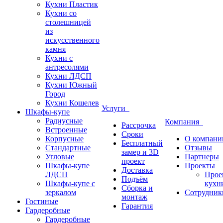
Кухни Пластик
Кухни со
столешницей
из
искусcтвенного
камня
Кухни с
антресолями
Кухни ЛДСП
Кухни Южный
Город
Кухни Кошелев
Услуги
Шкафы-купе
Радиусные
Компания
Рассрочка
Встроенные
Сроки
Корпусные
О компани
Бесплатный
Стандартные
Отзывы
замер и 3D
Угловые
Партнеры
проект
Шкафы-купе
Проекты
Доставка
ЛДСП
Прое
Подъём
Шкафы-купе с
кухн
Сборка и
зеркалом
Сотрудник
монтаж
Гостиные
Гарантия
Гардеробные
Гардеробные