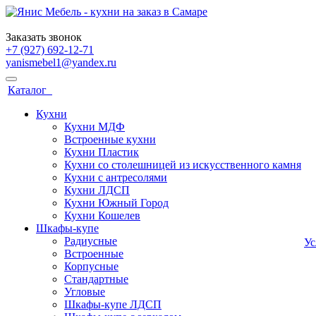
Заказать звонок
+7 (927) 692-12-71
yanismebel1@yandex.ru
Каталог
Кухни
Кухни МДФ
Встроенные кухни
Кухни Пластик
Кухни со столешницей из искусcтвенного камня
Кухни с антресолями
Кухни ЛДСП
Кухни Южный Город
Кухни Кошелев
Шкафы-купе
Радиусные
У
Встроенные
Корпусные
Стандартные
Угловые
Шкафы-купе ЛДСП