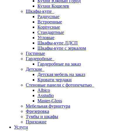
Кухни Южный Город
Кухни Кошелев
Шкафы-купе
Радиусные
Встроенные
Корпусные
Стандартные
Угловые
Шкафы-купе ЛДСП
Шкафы-купе с зеркалом
Гостиные
Гардеробные
Гардеробные на заказ
Детские
Детская мебель на заказ
Кровати чердаки
Стеновые панели с фотопечатью
Albico
Asstudio
Master-Gloss
Мебельная фурнитура
Фрезеровка
Тумбы и шкафы
Прихожие
Услуги