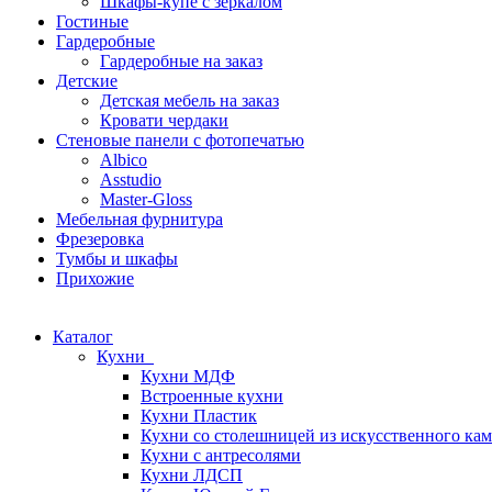
Шкафы-купе с зеркалом
Гостиные
Гардеробные
Гардеробные на заказ
Детские
Детская мебель на заказ
Кровати чердаки
Стеновые панели с фотопечатью
Albico
Asstudio
Master-Gloss
Мебельная фурнитура
Фрезеровка
Тумбы и шкафы
Прихожие
Каталог
Кухни
Кухни МДФ
Встроенные кухни
Кухни Пластик
Кухни со столешницей из искусcтвенного ка
Кухни с антресолями
Кухни ЛДСП