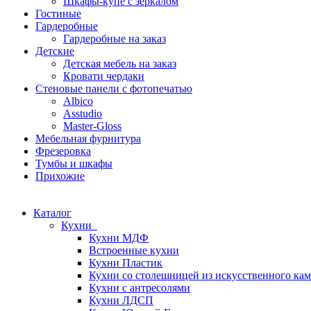
Шкафы-купе с зеркалом
Гостиные
Гардеробные
Гардеробные на заказ
Детские
Детская мебель на заказ
Кровати чердаки
Стеновые панели с фотопечатью
Albico
Asstudio
Master-Gloss
Мебельная фурнитура
Фрезеровка
Тумбы и шкафы
Прихожие
Каталог
Кухни
Кухни МДФ
Встроенные кухни
Кухни Пластик
Кухни со столешницей из искусcтвенного ка
Кухни с антресолями
Кухни ЛДСП