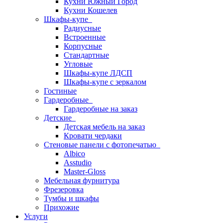
Кухни Южный Город
Кухни Кошелев
Шкафы-купе
Радиусные
Встроенные
Корпусные
Стандартные
Угловые
Шкафы-купе ЛДСП
Шкафы-купе с зеркалом
Гостиные
Гардеробные
Гардеробные на заказ
Детские
Детская мебель на заказ
Кровати чердаки
Стеновые панели с фотопечатью
Albico
Asstudio
Master-Gloss
Мебельная фурнитура
Фрезеровка
Тумбы и шкафы
Прихожие
Услуги