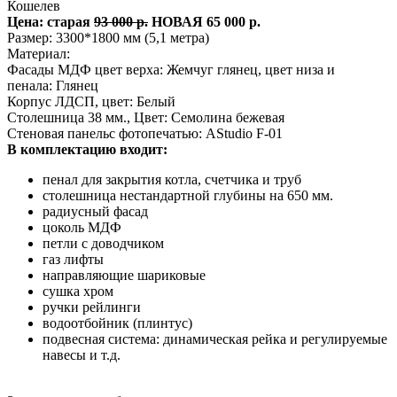
Кошелев
Цена: старая
93 000 р.
НОВАЯ 65 000 р.
Размер: 3300*1800 мм (5,1 метра)
Материал:
Фасады МДФ цвет верха: Жемчуг глянец, цвет низа и
пенала: Глянец
Корпус ЛДСП, цвет: Белый
Столешница 38 мм., Цвет: Семолина бежевая
Стеновая панельс фотопечатью: AStudio F-01
В комплектацию входит:
пенал для закрытия котла, счетчика и труб
столешница нестандартной глубины на 650 мм.
радиусный фасад
цоколь МДФ
петли с доводчиком
газ лифты
направляющие шариковые
сушка хром
ручки рейлинги
водоотбойник (плинтус)
подвесная система: динамическая рейка и регулируемые
навесы и т.д.