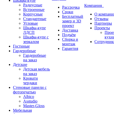
Шкафы-купе
Радиусные
Компания
Рассрочка
Встроенные
Сроки
Корпусные
О компани
Бесплатный
Стандартные
Отзывы
замер и 3D
Угловые
Партнеры
проект
Шкафы-купе
Проекты
Доставка
ЛДСП
Прое
Подъём
Шкафы-купе с
кухн
Сборка и
зеркалом
Сотрудник
монтаж
Гостиные
Гарантия
Гардеробные
Гардеробные
на заказ
Детские
Детская мебель
на заказ
Кровати
чердаки
Стеновые панели с
фотопечатью
Albico
Asstudio
Master-Gloss
Мебельная