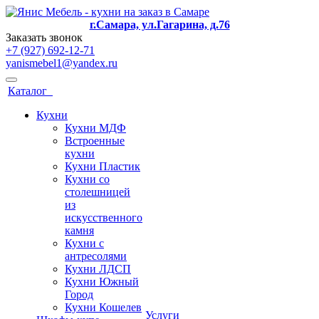
г.Самара, ул.Гагарина, д.76
Заказать звонок
+7 (927) 692-12-71
yanismebel1@yandex.ru
Каталог
Кухни
Кухни МДФ
Встроенные
кухни
Кухни Пластик
Кухни со
столешницей
из
искусcтвенного
камня
Кухни с
антресолями
Кухни ЛДСП
Кухни Южный
Город
Кухни Кошелев
Услуги