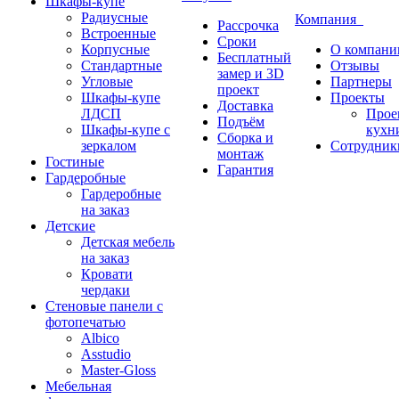
Шкафы-купе
Радиусные
Компания
Рассрочка
Встроенные
Сроки
Корпусные
О компани
Бесплатный
Стандартные
Отзывы
замер и 3D
Угловые
Партнеры
проект
Шкафы-купе
Проекты
Доставка
ЛДСП
Прое
Подъём
Шкафы-купе с
кухн
Сборка и
зеркалом
Сотрудник
монтаж
Гостиные
Гарантия
Гардеробные
Гардеробные
на заказ
Детские
Детская мебель
на заказ
Кровати
чердаки
Стеновые панели с
фотопечатью
Albico
Asstudio
Master-Gloss
Мебельная