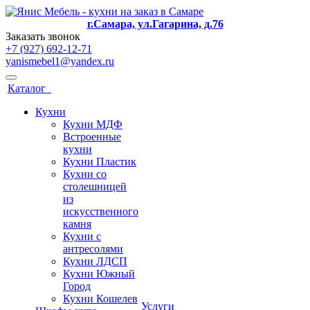
г.Самара, ул.Гагарина, д.76
Заказать звонок
+7 (927) 692-12-71
yanismebel1@yandex.ru
Каталог
Кухни
Кухни МДФ
Встроенные
кухни
Кухни Пластик
Кухни со
столешницей
из
искусcтвенного
камня
Кухни с
антресолями
Кухни ЛДСП
Кухни Южный
Город
Кухни Кошелев
Услуги