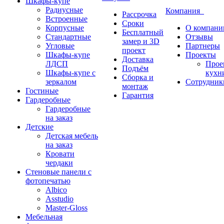
Шкафы-купе
Радиусные
Компания
Рассрочка
Встроенные
Сроки
Корпусные
О компани
Бесплатный
Стандартные
Отзывы
замер и 3D
Угловые
Партнеры
проект
Шкафы-купе
Проекты
Доставка
ЛДСП
Прое
Подъём
Шкафы-купе с
кухн
Сборка и
зеркалом
Сотрудник
монтаж
Гостиные
Гарантия
Гардеробные
Гардеробные
на заказ
Детские
Детская мебель
на заказ
Кровати
чердаки
Стеновые панели с
фотопечатью
Albico
Asstudio
Master-Gloss
Мебельная