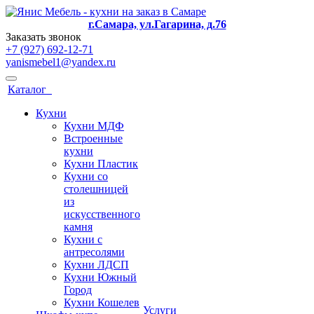
г.Самара, ул.Гагарина, д.76
Заказать звонок
+7 (927) 692-12-71
yanismebel1@yandex.ru
Каталог
Кухни
Кухни МДФ
Встроенные
кухни
Кухни Пластик
Кухни со
столешницей
из
искусcтвенного
камня
Кухни с
антресолями
Кухни ЛДСП
Кухни Южный
Город
Кухни Кошелев
Услуги